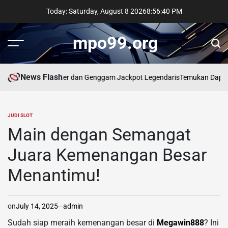
Skip
Today: Saturday, August 8 2026
8
:
56
:
40
PM
to
content
mpo99.org
Menu
Sear
News Flash
kah Bersama Joker dan Genggam Jackpot Legendaris
Temukan Dapur E
JUDI SLOT
POSTED
IN
Main dengan Semangat
Juara Kemenangan Besar
Menantimu!
on
July 14, 2025
admin
Sudah siap meraih kemenangan besar di
Megawin888
? Ini