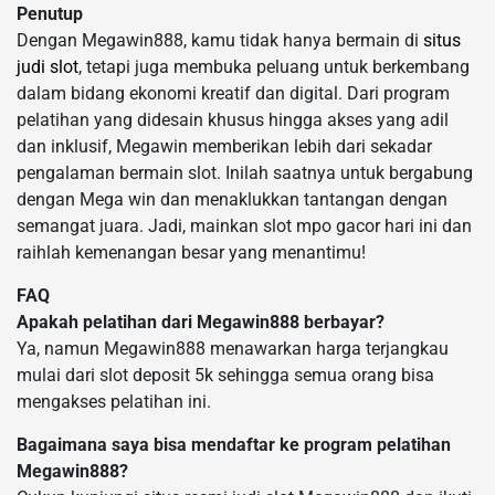
Penutup
Dengan Megawin888, kamu tidak hanya bermain di
situs
judi slot
, tetapi juga membuka peluang untuk berkembang
dalam bidang ekonomi kreatif dan digital. Dari program
pelatihan yang didesain khusus hingga akses yang adil
dan inklusif, Megawin memberikan lebih dari sekadar
pengalaman bermain slot. Inilah saatnya untuk bergabung
dengan Mega win dan menaklukkan tantangan dengan
semangat juara. Jadi, mainkan slot mpo gacor hari ini dan
raihlah kemenangan besar yang menantimu!
FAQ
Apakah pelatihan dari Megawin888 berbayar?
Ya, namun Megawin888 menawarkan harga terjangkau
mulai dari slot deposit 5k sehingga semua orang bisa
mengakses pelatihan ini.
Bagaimana saya bisa mendaftar ke program pelatihan
Megawin888?