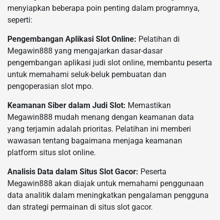
menyiapkan beberapa poin penting dalam programnya,
seperti:
Pengembangan Aplikasi Slot Online:
Pelatihan di
Megawin888 yang mengajarkan dasar-dasar
pengembangan aplikasi judi slot online, membantu peserta
untuk memahami seluk-beluk pembuatan dan
pengoperasian slot mpo.
Keamanan Siber dalam Judi Slot:
Memastikan
Megawin888 mudah menang dengan keamanan data
yang terjamin adalah prioritas. Pelatihan ini memberi
wawasan tentang bagaimana menjaga keamanan
platform situs slot online.
Analisis Data dalam Situs Slot Gacor:
Peserta
Megawin888 akan diajak untuk memahami penggunaan
data analitik dalam meningkatkan pengalaman pengguna
dan strategi permainan di situs slot gacor.