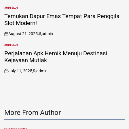
by
JUDI SLOT
POSTED
IN
Temukan Dapur Emas Tempat Para Penggila
Slot Modern!
August 21, 2025
admin
on
Posted
by
JUDI SLOT
POSTED
IN
Perjalanan Apk Heroik Menuju Destinasi
Kejayaan Mutlak
July 11, 2025
admin
on
Posted
by
More From Author