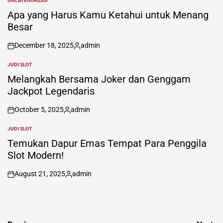
UNCATEGORIZED
POSTED
IN
Apa yang Harus Kamu Ketahui untuk Menang
Besar
December 18, 2025
admin
on
Posted
by
JUDI SLOT
POSTED
IN
Melangkah Bersama Joker dan Genggam
Jackpot Legendaris
October 5, 2025
admin
on
Posted
by
JUDI SLOT
POSTED
IN
Temukan Dapur Emas Tempat Para Penggila
Slot Modern!
August 21, 2025
admin
on
Posted
by