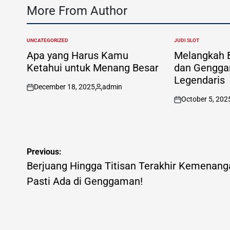
More From Author
UNCATEGORIZED
JUDI SLOT
POSTED
POSTED
IN
IN
Apa yang Harus Kamu
Melangkah 
Ketahui untuk Menang Besar
dan Gengga
Legendaris
December 18, 2025
admin
on
Posted
October 5, 202
by
on
Post
Previous:
navigation
Berjuang Hingga Titisan Terakhir Kemenang
Pasti Ada di Genggaman!