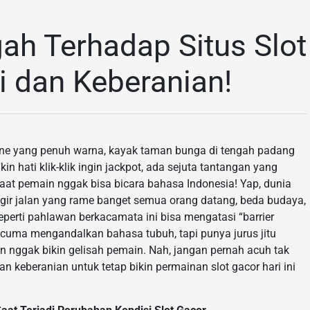
ah Terhadap Situs Slot
i dan Keberanian!
ine yang penuh warna, kayak taman bunga di tengah padang
in hati klik-klik ingin jackpot, ada sejuta tantangan yang
saat pemain nggak bisa bicara bahasa Indonesia! Yap, dunia
ggir jalan yang rame banget semua orang datang, beda budaya,
eperti pahlawan berkacamata ini bisa mengatasi “barrier
 cuma mengandalkan bahasa tubuh, tapi punya jurus jitu
dan nggak bikin gelisah pemain. Nah, jangan pernah acuh tak
dan keberanian untuk tetap bikin permainan slot gacor hari ini