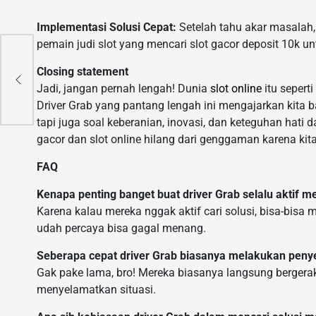
Implementasi Solusi Cepat:
Setelah tahu akar masalah
pemain judi slot yang mencari slot gacor deposit 10k u
Closing statement
Jadi, jangan pernah lengah! Dunia
slot online
itu sepert
Driver Grab yang pantang lengah ini mengajarkan kita
tapi juga soal keberanian, inovasi, dan keteguhan hati
gacor dan slot online hilang dari genggaman karena kita
FAQ
Kenapa penting banget buat driver Grab selalu aktif me
Karena kalau mereka nggak aktif cari solusi, bisa-bisa m
udah percaya bisa gagal menang.
Seberapa cepat driver Grab biasanya melakukan penye
Gak pake lama, bro! Mereka biasanya langsung bergera
menyelamatkan situasi.