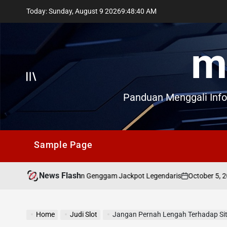
Skip
Today: Sunday, August 9 2026
9
:
48
:
41
AM
to
content
m
Offcanvas
Panduan Menggali Inf
Sample Page
News Flash
October 5, 2025
h Bersama Joker dan Genggam Jackpot Legendaris
on
Home
Judi Slot
Jangan Pernah Lengah Terhadap Situs S