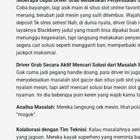
Seberapa Cepat Driver Grab Melakukan Penyesuaian Sa
Coba bayangin, lagi asik main di situs slot online favo
menang, berubah jadi mesin yang sulit ditembus. Wajah
deposit 5k stres setres! Nah, di dunia nyata, driver Grab
layaknya Blackberry jadul yang masih bisa dipakai buat
menunggu kegawatan, tapi langsung melakukan penyesu
segera cari solusi seperti mengganti ban, memperbaiki 
jackpot maksimal.
Driver Grab Secara Aktif Mencari Solusi dari Masalah 
Gak cuma jadi pegang handle doang, para driver ini juga
menyelesaikan masalah slot gacor dan situs judi slot
nyalain mesin, tapi aktif mencari solusi biar mesin slo
nyaman. Ini dia beberapa poin keren yang wajib kamu t
Analisa Masalah:
Mereka langsung cek mesin, lihat pola 
“mogok”.
Kolaborasi dengan Tim Teknisi:
Kalau masalahnya seriu
yang jagoan. Mereka kayak superhero yang meminta bac