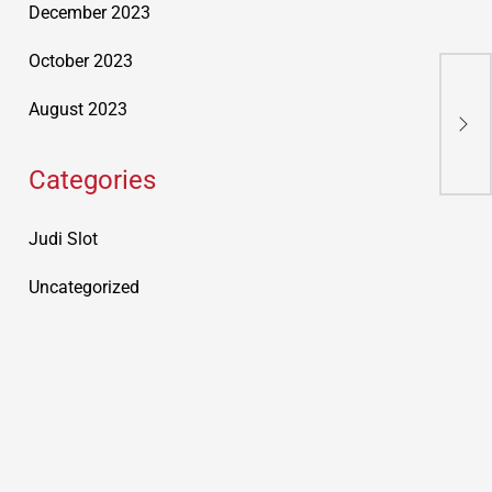
December 2023
October 2023
Nik
August 2023
Men
Categories
Judi Slot
Uncategorized