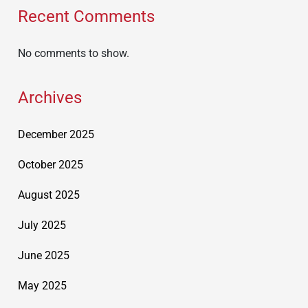
Recent Comments
No comments to show.
Archives
December 2025
October 2025
August 2025
July 2025
June 2025
May 2025