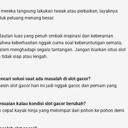
, mereka langsung lakukan tweak atau perbaikan, layaknya
ntuk peluang menang besar.
i lautan luas yang penuh ombak inspirasi dan keberanian.
 bahwa keberhasilan nggak cuma soal keberuntungan semata,
 dalam menghadapi segala tantangan. Jangan biarkan situs slot
 tidak siap atau lengah.
ncari solusi saat ada masalah di slot gacor?
esin slot gacor hari ini jadi nggak gacor, dan pemain yang
suaian kalau kondisi slot gacor berubah?
k cepat kayak ninja yang melompat dari pohon ke pohon demi