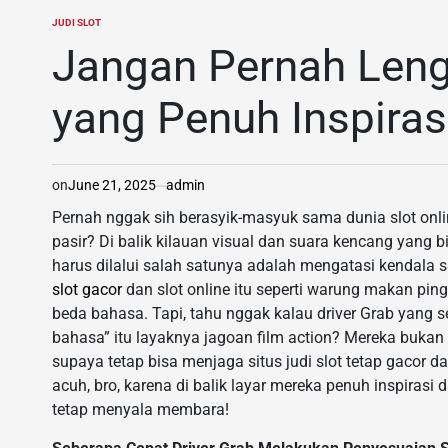
JUDI SLOT
POSTED
IN
Jangan Pernah Leng
yang Penuh Inspiras
on
June 21, 2025
admin
Pernah nggak sih berasyik-masyuk sama dunia slot onl
pasir? Di balik kilauan visual dan suara kencang yang bik
harus dilalui salah satunya adalah mengatasi kendala 
slot gacor
dan slot online itu seperti warung makan pin
beda bahasa. Tapi, tahu nggak kalau driver Grab yang s
bahasa” itu layaknya jagoan film action? Mereka bukan
supaya tetap bisa menjaga situs judi slot tetap gacor 
acuh, bro, karena di balik layar mereka penuh inspirasi 
tetap menyala membara!