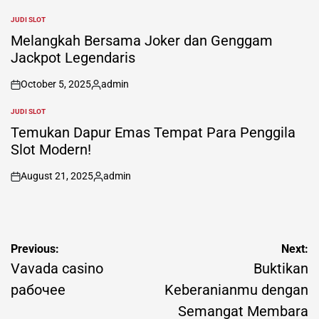
by
JUDI SLOT
POSTED
IN
Melangkah Bersama Joker dan Genggam
Jackpot Legendaris
October 5, 2025
admin
on
Posted
by
JUDI SLOT
POSTED
IN
Temukan Dapur Emas Tempat Para Penggila
Slot Modern!
August 21, 2025
admin
on
Posted
by
Post
Previous:
Next:
navigation
Vavada casino
Buktikan
рабочее
Keberanianmu dengan
Semangat Membara