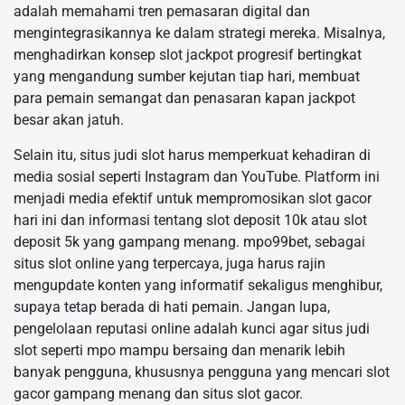
adalah memahami tren pemasaran digital dan
mengintegrasikannya ke dalam strategi mereka. Misalnya,
menghadirkan konsep slot jackpot progresif bertingkat
yang mengandung sumber kejutan tiap hari, membuat
para pemain semangat dan penasaran kapan jackpot
besar akan jatuh.
Selain itu, situs judi slot harus memperkuat kehadiran di
media sosial seperti Instagram dan YouTube. Platform ini
menjadi media efektif untuk mempromosikan slot gacor
hari ini dan informasi tentang slot deposit 10k atau slot
deposit 5k yang gampang menang. mpo99bet, sebagai
situs slot online yang terpercaya, juga harus rajin
mengupdate konten yang informatif sekaligus menghibur,
supaya tetap berada di hati pemain. Jangan lupa,
pengelolaan reputasi online adalah kunci agar situs judi
slot seperti mpo mampu bersaing dan menarik lebih
banyak pengguna, khususnya pengguna yang mencari slot
gacor gampang menang dan situs slot gacor.