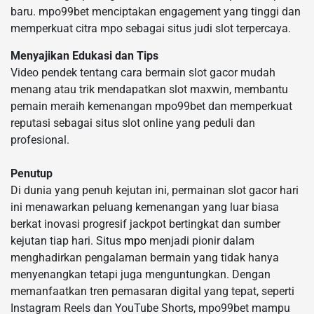
baru. mpo99bet menciptakan engagement yang tinggi dan
memperkuat citra mpo sebagai situs judi slot terpercaya.
Menyajikan Edukasi dan Tips
Video pendek tentang cara bermain slot gacor mudah
menang atau trik mendapatkan slot maxwin, membantu
pemain meraih kemenangan mpo99bet dan memperkuat
reputasi sebagai situs slot online yang peduli dan
profesional.
Penutup
Di dunia yang penuh kejutan ini, permainan slot gacor hari
ini menawarkan peluang kemenangan yang luar biasa
berkat inovasi progresif jackpot bertingkat dan sumber
kejutan tiap hari. Situs
mpo
menjadi pionir dalam
menghadirkan pengalaman bermain yang tidak hanya
menyenangkan tetapi juga menguntungkan. Dengan
memanfaatkan tren pemasaran digital yang tepat, seperti
Instagram Reels dan YouTube Shorts, mpo99bet mampu