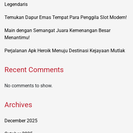
Legendaris
Temukan Dapur Emas Tempat Para Penggila Slot Modern!
Main dengan Semangat Juara Kemenangan Besar
Menantimu!
Perjalanan Apk Heroik Menuju Destinasi Kejayaan Mutlak
Recent Comments
No comments to show.
Archives
December 2025