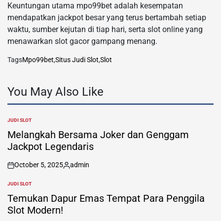
Keuntungan utama mpo99bet adalah kesempatan
mendapatkan jackpot besar yang terus bertambah setiap
waktu, sumber kejutan di tiap hari, serta slot online yang
menawarkan slot gacor gampang menang.
Tags
Mpo99bet
,
Situs Judi Slot
,
Slot
You May Also Like
JUDI SLOT
POSTED
IN
Melangkah Bersama Joker dan Genggam
Jackpot Legendaris
October 5, 2025
admin
on
Posted
by
JUDI SLOT
POSTED
IN
Temukan Dapur Emas Tempat Para Penggila
Slot Modern!